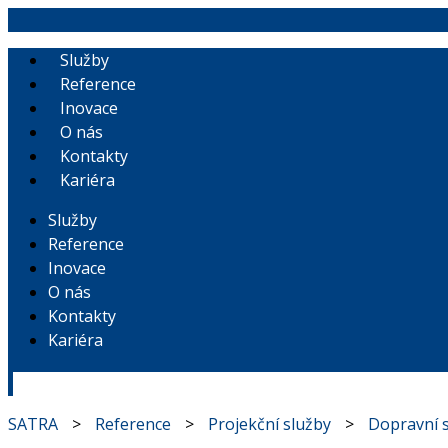
Přejít
k
Služby
obsahu
Reference
Inovace
O nás
Kontakty
Kariéra
Služby
Reference
Inovace
O nás
Kontakty
Kariéra
SATRA
>
Reference
>
Projekční služby
>
Dopravní 