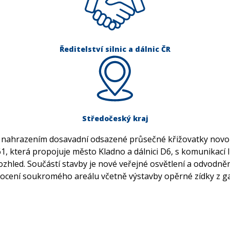
Ředitelství silnic a dálnic ČR
Středočeský kraj
i nahrazením dosavadní odsazené průsečné křižovatky novou
1, která propojuje město Kladno a dálnici D6, s komunikací I
 rozhled. Součástí stavby je nové veřejné osvětlení a odvodně
oplocení soukromého areálu včetně výstavby opěrné zídky z 