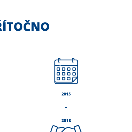
PŘÍTOČNO
2015
–
2018