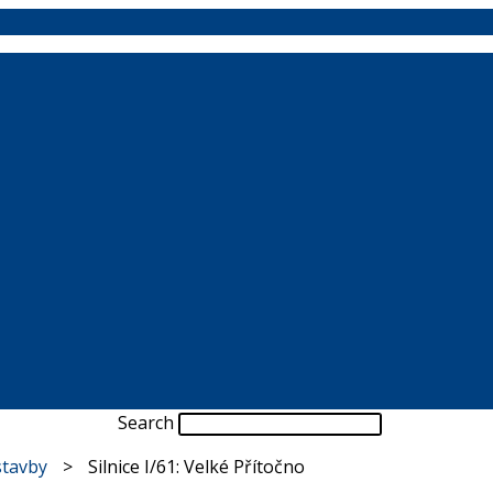
Search
stavby
>
Silnice I/61: Velké Přítočno