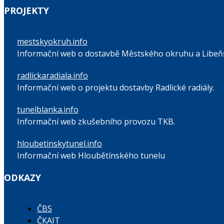
PROJEKTY
mestskyokruh.info
Informační web o dostavbě Městského okruhu a Libeňs
radlickaradiala.info
Informační web o projektu dostavby Radlické radiály.
tunelblanka.info
Informační web zkušebního provozu TKB.
hloubetinskytunel.info
Informační web Hloubětínského tunelu
ODKAZY
ČBS
ČKAIT